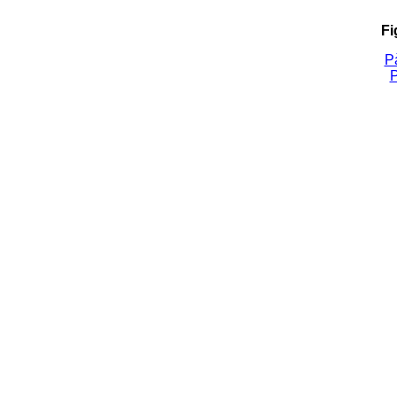
Fi
Pà
P